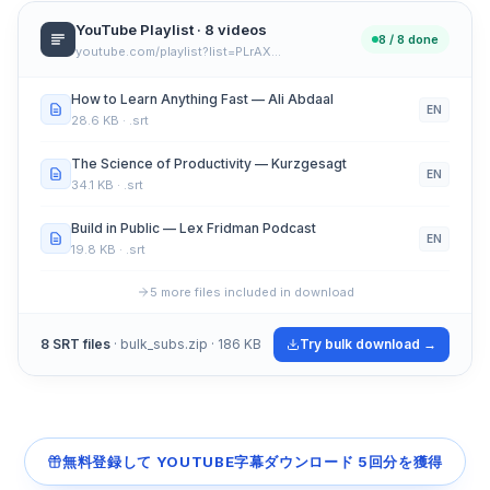
YouTube Playlist · 8 videos
8 / 8 done
youtube.com/playlist?list=PLrAX…
How to Learn Anything Fast — Ali Abdaal
EN
28.6 KB
· .srt
The Science of Productivity — Kurzgesagt
EN
34.1 KB
· .srt
Build in Public — Lex Fridman Podcast
EN
19.8 KB
· .srt
5 more files included in download
8 SRT files
· bulk_subs.zip · 186 KB
Try bulk download →
無料登録して YOUTUBE字幕ダウンロード 5回分を獲得